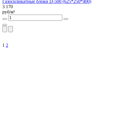
Газосиликатные блоки D-500 (625*250*400)
3 170
руб/м³
1
2