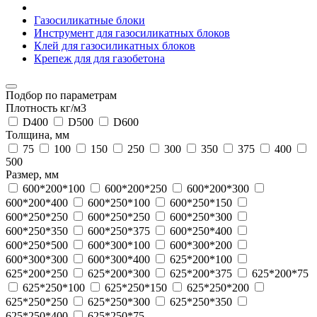
Газосиликатные блоки
Инструмент для газосиликатных блоков
Клей для газосиликатных блоков
Крепеж для для газобетона
Подбор по параметрам
Плотность кг/м3
D400
D500
D600
Толщина, мм
75
100
150
250
300
350
375
400
500
Размер, мм
600*200*100
600*200*250
600*200*300
600*200*400
600*250*100
600*250*150
600*250*250
600*250*250
600*250*300
600*250*350
600*250*375
600*250*400
600*250*500
600*300*100
600*300*200
600*300*300
600*300*400
625*200*100
625*200*250
625*200*300
625*200*375
625*200*75
625*250*100
625*250*150
625*250*200
625*250*250
625*250*300
625*250*350
625*250*400
625*250*75