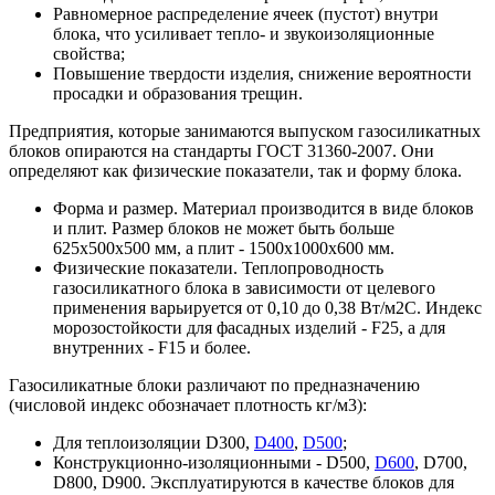
Равномерное распределение ячеек (пустот) внутри
блока, что усиливает тепло- и звукоизоляционные
свойства;
Повышение твердости изделия, снижение вероятности
просадки и образования трещин.
Предприятия, которые занимаются выпуском газосиликатных
блоков опираются на стандарты ГОСТ 31360-2007. Они
определяют как физические показатели, так и форму блока.
Форма и размер. Материал производится в виде блоков
и плит. Размер блоков не может быть больше
625х500х500 мм, а плит - 1500х1000х600 мм.
Физические показатели. Теплопроводность
газосиликатного блока в зависимости от целевого
применения варьируется от 0,10 до 0,38 Вт/м2С. Индекс
морозостойкости для фасадных изделий - F25, а для
внутренних - F15 и более.
Газосиликатные блоки различают по предназначению
(числовой индекс обозначает плотность кг/м3):
Для теплоизоляции D300,
D400
,
D500
;
Конструкционно-изоляционными - D500,
D600
, D700,
D800, D900. Эксплуатируются в качестве блоков для