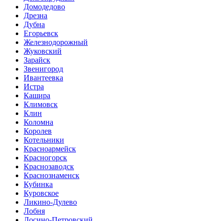
Домодедово
Дрезна
Дубна
Егорьевск
Железнодорожный
Жуковский
Зарайск
Звенигород
Ивантеевка
Истра
Кашира
Климовск
Клин
Коломна
Королев
Котельники
Красноармейск
Красногорск
Краснозаводск
Краснознаменск
Кубинка
Куровское
Ликино-Дулево
Лобня
Лосино-Петровский