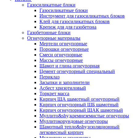
Газосиликатные блоки
Газосиликатные блоки
Инструмент для газосиликатных блоков
Клей для газосиликатных блоков
Крепеж для для газобетона
Газобетонные блоки
Огнеупорные материалы
Мертели огнеупорные
Порошки огнеупорные
Смеси огнеупорные
Массы огнеупорные
Шамот и глина огнеупорная
Цемент огнеупорный специальный
Периклаз
Засыпки и заполнители
Асбест хризотиловый
Торкрет масса
Кирпич ША шамотный огнеупорный
Кирпич огнеупорный ШБ шамотный
Кирпич огнеупорный ШАК шамотный
Муллито&shy;­кремнеземистые огнеупоры
Муллито­корундовые огнеупоры
Шамотный тепло&shy;изоляционный
легковесный кирпич
Муллитовые огнеупоры