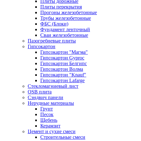
Плиты дорожные
Плиты перекрытия
Прогоны железобетонные
Трубы железобетонные
ФБС (Блоки)
Фундамент ленточный
Сваи железобетонные
Пазогребневые плиты
Гипсокартон
Гипсокартон "Магма"
Гипсокартон Gyproc
Гипсокартон Белгипс
Гипсокартон Волма
Гипсокартон "Knauf"
Гипсокартон Lafarge
Стекломагниевый лист
OSB плита
Сэндвич панели
Нерудные материалы
Грунт
Песок
Щебень
Керамзит
Цемент и сухие смеси
Строительные смеси