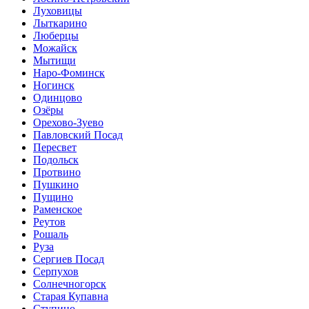
Луховицы
Лыткарино
Люберцы
Можайск
Мытищи
Наро-Фоминск
Ногинск
Одинцово
Озёры
Орехово-Зуево
Павловский Посад
Пересвет
Подольск
Протвино
Пушкино
Пущино
Раменское
Реутов
Рошаль
Руза
Сергиев Посад
Серпухов
Солнечногорск
Старая Купавна
Ступино