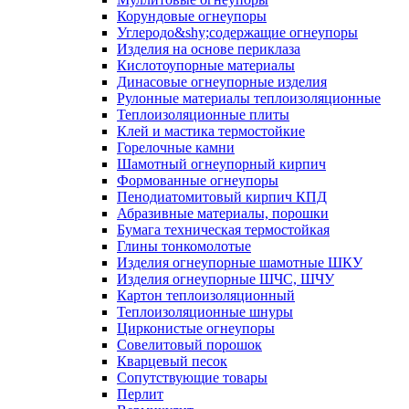
Корундовые огнеупоры
Углеродо&shy;содержащие огнеупоры
Изделия на основе периклаза
Кислотоупорные материалы
Динасовые огнеупорные изделия
Рулонные материалы теплоизоляционные
Тепло­изоляционные плиты
Клей и мастика термостойкие
Горелочные камни
Шамотный огнеупорный кирпич
Формованные огнеупоры
Пенодиатомитовый кирпич КПД
Абразивные материалы, порошки
Бумага техническая термостойкая
Глины тонкомолотые
Изделия огнеупорные шамотные ШКУ
Изделия огнеупорные ШЧС, ШЧУ
Картон теплоизоляционный
Теплоизоляционные шнуры
Цирконистые огнеупоры
Совелитовый порошок
Кварцевый песок
Сопутствующие товары
Перлит