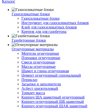
Каталог
Газосиликатные блоки
Газосиликатные блоки
Инструмент для газосиликатных блоков
Клей для газосиликатных блоков
Крепеж для для газобетона
Газобетонные блоки
Огнеупорные материалы
Мертели огнеупорные
Порошки огнеупорные
Смеси огнеупорные
Массы огнеупорные
Шамот и глина огнеупорная
Цемент огнеупорный специальный
Периклаз
Засыпки и заполнители
Асбест хризотиловый
Торкрет масса
Кирпич ША шамотный огнеупорный
Кирпич огнеупорный ШБ шамотный
Кирпич огнеупорный ШАК шамотный