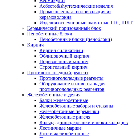
Вермикулит
Асбесто&shy;технические изделия
Промышленная теплоизоляция из
керамоволокна
Изделия огнеупорные шамотные ШЛ, ШЛТ
Керамический поризованный блок
Пенобетонные блоки
Пенобетонные блоки (пеноблоки)
Кирпич
Кирпич силикатный
Облицовочный кирпич
Поризованный кирпич
Строительный кирпич
Противогололедный реагент
Противогололедные реагенты
Оборудование и инвентарь для
противогололедных реагентов
Железобетонные изделия
Балки железобетонные
Железобетонные заборы и стаканы
железобетонные перемычки
Железобетонные ригеля
Кольца, днища, крышки и люки колодцев
Лестничные марши
Лотки железобетонные