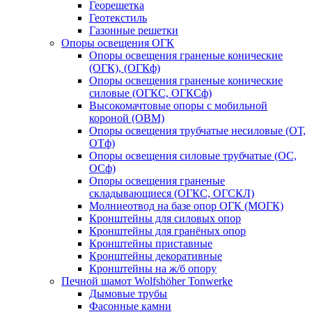
Георешетка
Геотекстиль
Газонные решетки
Опоры освещения ОГК
Опоры освещения граненые конические
(ОГК), (ОГКф)
Опоры освещения граненые конические
силовые (ОГКС, ОГКСф)
Высокомачтовые опоры с мобильной
короной (ОВМ)
Опоры освещения трубчатые несиловые (ОТ,
ОТф)
Опоры освещения силовые трубчатые (ОС,
ОСф)
Опоры освещения граненые
складывающиеся (ОГКС, ОГСКЛ)
Молниеотвод на базе опор ОГК (МОГК)
Кронштейны для силовых опор
Кронштейны для гранёных опор
Кронштейны приставные
Кронштейны декоративные
Кронштейны на ж/б опору
Печной шамот Wolfshöher Tonwerke
Дымовые трубы
Фасонные камни