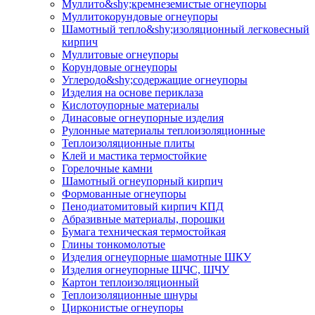
Муллито&shy;­кремнеземистые огнеупоры
Муллито­корундовые огнеупоры
Шамотный тепло&shy;изоляционный легковесный
кирпич
Муллитовые огнеупоры
Корундовые огнеупоры
Углеродо&shy;содержащие огнеупоры
Изделия на основе периклаза
Кислотоупорные материалы
Динасовые огнеупорные изделия
Рулонные материалы теплоизоляционные
Тепло­изоляционные плиты
Клей и мастика термостойкие
Горелочные камни
Шамотный огнеупорный кирпич
Формованные огнеупоры
Пенодиатомитовый кирпич КПД
Абразивные материалы, порошки
Бумага техническая термостойкая
Глины тонкомолотые
Изделия огнеупорные шамотные ШКУ
Изделия огнеупорные ШЧС, ШЧУ
Картон теплоизоляционный
Теплоизоляционные шнуры
Цирконистые огнеупоры