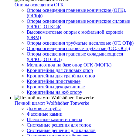
Опоры освещения ОГК
Опоры освещения граненые конические (ОГК),
(ОГКф)
Опоры освещения граненые конические силовые
(ОГКС, ОГКСф)
Высокомачтовые опоры с мобильной короной
(ОВМ)
Опоры освещения трубчатые несиловые (ОТ, ОТф)
Опоры освещения силовые трубчатые (ОС, ОСф)
Опоры освещения граненые складывающиеся
(ОГКС, ОГСКЛ)
Молниеотвод на базе опор ОГК (МОГК)
Кронштейны для силовых опор
Кронштейны для гранёных опор
Кронштейны приставные
Кронштейны декоративные
Кронштейны на ж/б опору
Печной шамот Wolfshöher Tonwerke
Дымовые трубы
Фасонные камни
Шамотные камни и плиты
Системные решения для топок
Системные решения для каналов
Элементы внешних оболочек