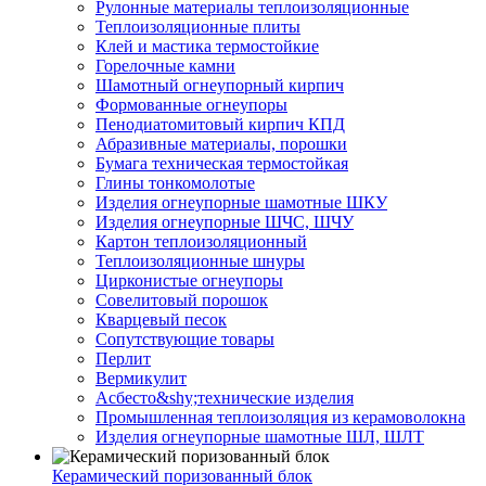
Рулонные материалы теплоизоляционные
Тепло­изоляционные плиты
Клей и мастика термостойкие
Горелочные камни
Шамотный огнеупорный кирпич
Формованные огнеупоры
Пенодиатомитовый кирпич КПД
Абразивные материалы, порошки
Бумага техническая термостойкая
Глины тонкомолотые
Изделия огнеупорные шамотные ШКУ
Изделия огнеупорные ШЧС, ШЧУ
Картон теплоизоляционный
Теплоизоляционные шнуры
Цирконистые огнеупоры
Совелитовый порошок
Кварцевый песок
Сопутствующие товары
Перлит
Вермикулит
Асбесто&shy;технические изделия
Промышленная теплоизоляция из керамоволокна
Изделия огнеупорные шамотные ШЛ, ШЛТ
Керамический поризованный блок