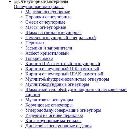
Огнеупорные материалы
Мертели огнеупорные
Порошки огнеупорные
Смеси огнеупорные
Массы огнеупорные
Шамот и глина огнеупорная
Цемент огнеупорный специальный
Периклаз
Засыпки и заполнители
Асбест хризотиловый
Торкрет масса
Кирпич ША шамотный огнеупорный
Кирпич огнеупорный ШБ шамотный
Кирпич огнеупорный ШАК шамотный
Муллито&shy;­кремнеземистые огнеупоры
Муллито­корундовые огнеупоры
Шамотный тепло&shy;изоляционный легковесный
кирпич
Муллитовые огнеупоры
Корундовые огнеупоры
Углеродо&shy;содержащие огнеупоры
Изделия на основе периклаза
Кислотоупорные материалы
Динасовые огнеупорные изделия