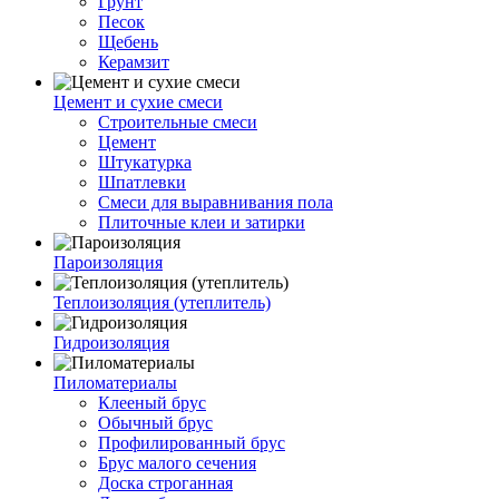
Грунт
Песок
Щебень
Керамзит
Цемент и сухие смеси
Строительные смеси
Цемент
Штукатурка
Шпатлевки
Смеси для выравнивания пола
Плиточные клеи и затирки
Пароизоляция
Теплоизоляция (утеплитель)
Гидроизоляция
Пиломатериалы
Клееный брус
Обычный брус
Профилированный брус
Брус малого сечения
Доска строганная