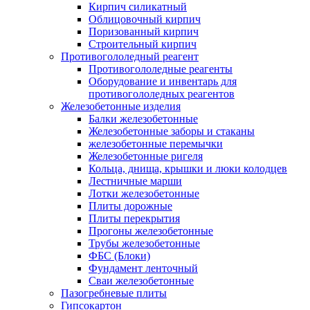
Кирпич силикатный
Облицовочный кирпич
Поризованный кирпич
Строительный кирпич
Противогололедный реагент
Противогололедные реагенты
Оборудование и инвентарь для
противогололедных реагентов
Железобетонные изделия
Балки железобетонные
Железобетонные заборы и стаканы
железобетонные перемычки
Железобетонные ригеля
Кольца, днища, крышки и люки колодцев
Лестничные марши
Лотки железобетонные
Плиты дорожные
Плиты перекрытия
Прогоны железобетонные
Трубы железобетонные
ФБС (Блоки)
Фундамент ленточный
Сваи железобетонные
Пазогребневые плиты
Гипсокартон