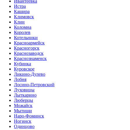
Ивантеевка
Истра
Кашира
Климовск
Клин
Коломна
Королев
Котельники
Красноармейск
Красногорск
Краснозаводск
Краснознаменск
Кубинка
Куровское
Ликино-Дулево
Лобня
Лосино-Петровский
Луховицы
Лыткарино
Люберцы
Можайск
Мытищи
Наро-Фоминск
Ногинск
Одинцово