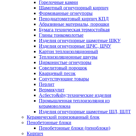
Горелочные камни
Шамотный огнеупорный кирпич
Формованные огнеупоры
Пенодиатомитовый кирпич КПД
Абразивные материалы, порошки
Бумага техническая термостойкая
Глины тонкомолотые
Изделия огнеупорные шамотные ШКУ
Изделия огнеупорные ШЧС, ШЧУ
Картон теплоизоляционный
Теплоизоляционные шнуры
Цирконистые огнеупоры
Совелитовый порошок
Кварцевый песок
Сопутствующие товары
Перлит
Вермикулит
Асбесто&shy;технические изделия
Промышленная теплоизоляция из
керамоволокна
Изделия огнеупорные шамотные ШЛ, ШЛТ
Керамический поризованный блок
Пенобетонные блоки
Пенобетонные блоки (пеноблоки)
Кирпич