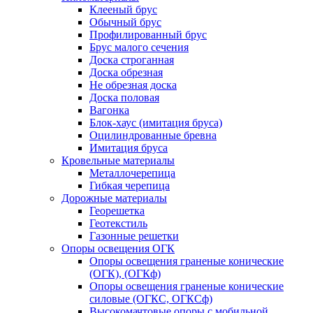
Клееный брус
Обычный брус
Профилированный брус
Брус малого сечения
Доска строганная
Доска обрезная
Не обрезная доска
Доска половая
Вагонка
Блок-хаус (имитация бруса)
Оцилиндрованные бревна
Имитация бруса
Кровельные материалы
Металлочерепица
Гибкая черепица
Дорожные материалы
Георешетка
Геотекстиль
Газонные решетки
Опоры освещения ОГК
Опоры освещения граненые конические
(ОГК), (ОГКф)
Опоры освещения граненые конические
силовые (ОГКС, ОГКСф)
Высокомачтовые опоры с мобильной