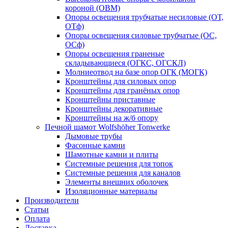
короной (ОВМ)
Опоры освещения трубчатые несиловые (ОТ,
ОТф)
Опоры освещения силовые трубчатые (ОС,
ОСф)
Опоры освещения граненые
складывающиеся (ОГКС, ОГСКЛ)
Молниеотвод на базе опор ОГК (МОГК)
Кронштейны для силовых опор
Кронштейны для гранёных опор
Кронштейны приставные
Кронштейны декоративные
Кронштейны на ж/б опору
Печной шамот Wolfshöher Tonwerke
Дымовые трубы
Фасонные камни
Шамотные камни и плиты
Системные решения для топок
Системные решения для каналов
Элементы внешних оболочек
Изоляционные материалы
Производители
Статьи
Оплата
Доставка