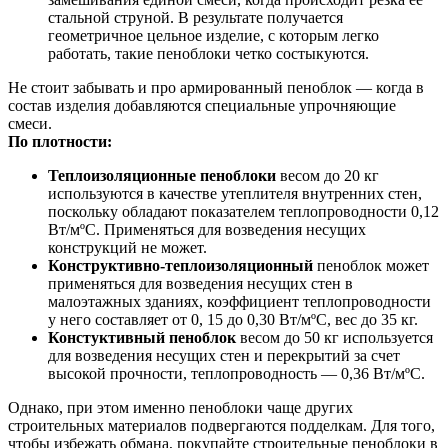
стальной струной. В результате получается
геометричное цельное изделие, с которым легко
работать, такие пеноблоки четко состыкуются.
Не стоит забывать и про армированный пеноблок — когда в
состав изделия добавляются специальные упрочняющие
смеси.
По плотности:
Теплоизоляционные пеноблоки
весом до 20 кг
используются в качестве утеплителя внутренних стен,
поскольку обладают показателем теплопроводности 0,12
Вт/мºС. Применяться для возведения несущих
конструкций не может.
Конструктивно-теплоизоляционный
пеноблок может
применяться для возведения несущих стен в
малоэтажных зданиях, коэффициент теплопроводности
у него составляет от 0, 15 до 0,30 Вт/мºС, вес до 35 кг.
Констуктивный пеноблок
весом до 50 кг используется
для возведения несущих стен и перекрытий за счет
высокой прочности, теплопроводность — 0,36 Вт/мºС.
Однако, при этом именно пеноблоки чаще других
строительных материалов подвергаются подделкам. Для того,
чтобы избежать обмана, покупайте строительные пеноблоки в