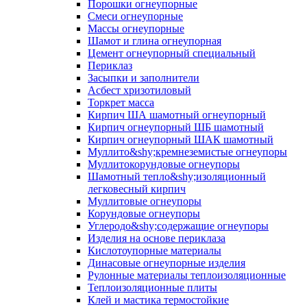
Порошки огнеупорные
Смеси огнеупорные
Массы огнеупорные
Шамот и глина огнеупорная
Цемент огнеупорный специальный
Периклаз
Засыпки и заполнители
Асбест хризотиловый
Торкрет масса
Кирпич ША шамотный огнеупорный
Кирпич огнеупорный ШБ шамотный
Кирпич огнеупорный ШАК шамотный
Муллито&shy;­кремнеземистые огнеупоры
Муллито­корундовые огнеупоры
Шамотный тепло&shy;изоляционный
легковесный кирпич
Муллитовые огнеупоры
Корундовые огнеупоры
Углеродо&shy;содержащие огнеупоры
Изделия на основе периклаза
Кислотоупорные материалы
Динасовые огнеупорные изделия
Рулонные материалы теплоизоляционные
Тепло­изоляционные плиты
Клей и мастика термостойкие