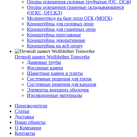
Опоры освещения силовые трубчатые (ОС, ОСф)
Опоры освещения граненые складывающиеся
(ОГКС, ОГСКЛ)
Молниеотвод на базе опор ОГК (МОГК)
Кронштейны для силовых опор
Кронштейны для гранёных опор
Кронштейны приставные
Кронштейны декоративные
Кронштейны на ж/б опору
Печной шамот Wolfshöher Tonwerke
Дымовые трубы
Фасонные камни
Шамотные камни и плиты
Системные решения для топок
Системные решения для каналов
Элементы внешних оболочек
Изоляционные материалы
Производители
Статьи
Доставка
Наши объекты
О Компании
Контакты