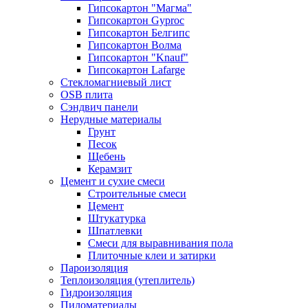
Гипсокартон "Магма"
Гипсокартон Gyproc
Гипсокартон Белгипс
Гипсокартон Волма
Гипсокартон "Knauf"
Гипсокартон Lafarge
Стекломагниевый лист
OSB плита
Сэндвич панели
Нерудные материалы
Грунт
Песок
Щебень
Керамзит
Цемент и сухие смеси
Строительные смеси
Цемент
Штукатурка
Шпатлевки
Смеси для выравнивания пола
Плиточные клеи и затирки
Пароизоляция
Теплоизоляция (утеплитель)
Гидроизоляция
Пиломатериалы