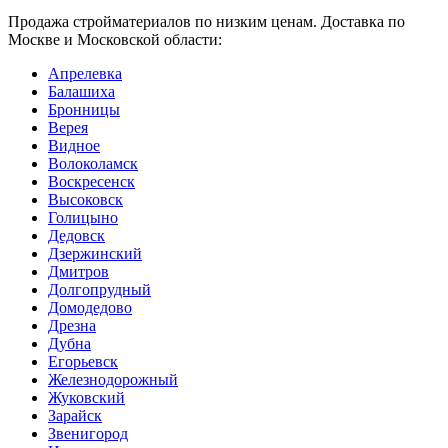
Продажа стройматериалов по низким ценам. Доставка по
Москве и Московской области:
Апрелевка
Балашиха
Бронницы
Верея
Видное
Волоколамск
Воскресенск
Высоковск
Голицыно
Дедовск
Дзержинский
Дмитров
Долгопрудный
Домодедово
Дрезна
Дубна
Егорьевск
Железнодорожный
Жуковский
Зарайск
Звенигород