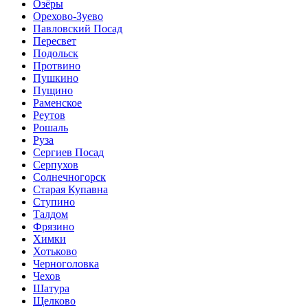
Озёры
Орехово-Зуево
Павловский Посад
Пересвет
Подольск
Протвино
Пушкино
Пущино
Раменское
Реутов
Рошаль
Руза
Сергиев Посад
Серпухов
Солнечногорск
Старая Купавна
Ступино
Талдом
Фрязино
Химки
Хотьково
Черноголовка
Чехов
Шатура
Щелково