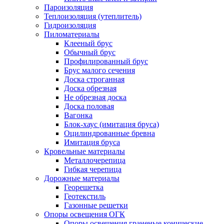
Пароизоляция
Теплоизоляция (утеплитель)
Гидроизоляция
Пиломатериалы
Клееный брус
Обычный брус
Профилированный брус
Брус малого сечения
Доска строганная
Доска обрезная
Не обрезная доска
Доска половая
Вагонка
Блок-хаус (имитация бруса)
Оцилиндрованные бревна
Имитация бруса
Кровельные материалы
Металлочерепица
Гибкая черепица
Дорожные материалы
Георешетка
Геотекстиль
Газонные решетки
Опоры освещения ОГК
Опоры освещения граненые конические