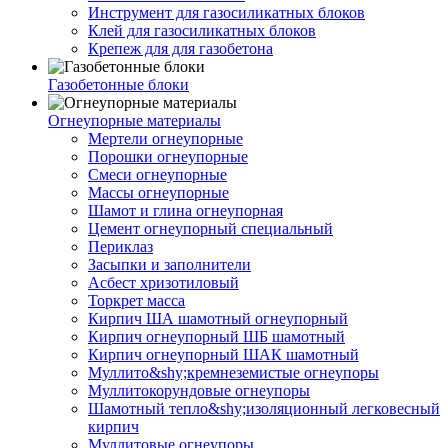
Инструмент для газосиликатных блоков
Клей для газосиликатных блоков
Крепеж для для газобетона
Газобетонные блоки
Огнеупорные материалы
Мертели огнеупорные
Порошки огнеупорные
Смеси огнеупорные
Массы огнеупорные
Шамот и глина огнеупорная
Цемент огнеупорный специальный
Периклаз
Засыпки и заполнители
Асбест хризотиловый
Торкрет масса
Кирпич ША шамотный огнеупорный
Кирпич огнеупорный ШБ шамотный
Кирпич огнеупорный ШАК шамотный
Муллито&shy;­кремнеземистые огнеупоры
Муллито­корундовые огнеупоры
Шамотный тепло&shy;изоляционный легковесный
кирпич
Муллитовые огнеупоры