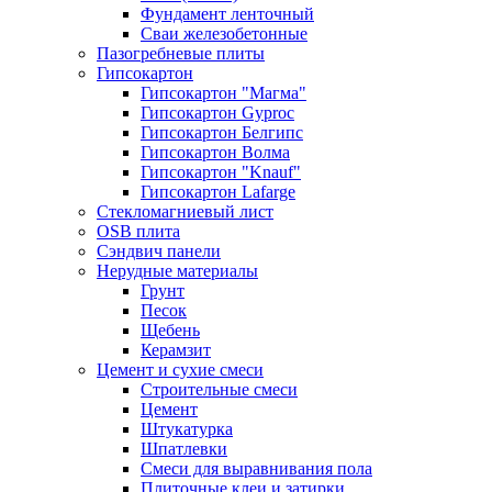
Фундамент ленточный
Сваи железобетонные
Пазогребневые плиты
Гипсокартон
Гипсокартон "Магма"
Гипсокартон Gyproc
Гипсокартон Белгипс
Гипсокартон Волма
Гипсокартон "Knauf"
Гипсокартон Lafarge
Стекломагниевый лист
OSB плита
Сэндвич панели
Нерудные материалы
Грунт
Песок
Щебень
Керамзит
Цемент и сухие смеси
Строительные смеси
Цемент
Штукатурка
Шпатлевки
Смеси для выравнивания пола
Плиточные клеи и затирки