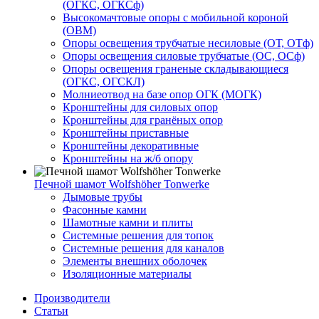
(ОГКС, ОГКСф)
Высокомачтовые опоры с мобильной короной
(ОВМ)
Опоры освещения трубчатые несиловые (ОТ, ОТф)
Опоры освещения силовые трубчатые (ОС, ОСф)
Опоры освещения граненые складывающиеся
(ОГКС, ОГСКЛ)
Молниеотвод на базе опор ОГК (МОГК)
Кронштейны для силовых опор
Кронштейны для гранёных опор
Кронштейны приставные
Кронштейны декоративные
Кронштейны на ж/б опору
Печной шамот Wolfshöher Tonwerke
Дымовые трубы
Фасонные камни
Шамотные камни и плиты
Системные решения для топок
Системные решения для каналов
Элементы внешних оболочек
Изоляционные материалы
Производители
Статьи