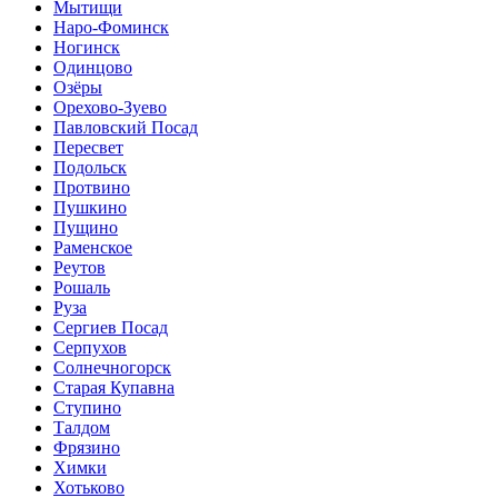
Мытищи
Наро-Фоминск
Ногинск
Одинцово
Озёры
Орехово-Зуево
Павловский Посад
Пересвет
Подольск
Протвино
Пушкино
Пущино
Раменское
Реутов
Рошаль
Руза
Сергиев Посад
Серпухов
Солнечногорск
Старая Купавна
Ступино
Талдом
Фрязино
Химки
Хотьково