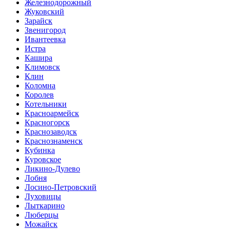
Железнодорожный
Жуковский
Зарайск
Звенигород
Ивантеевка
Истра
Кашира
Климовск
Клин
Коломна
Королев
Котельники
Красноармейск
Красногорск
Краснозаводск
Краснознаменск
Кубинка
Куровское
Ликино-Дулево
Лобня
Лосино-Петровский
Луховицы
Лыткарино
Люберцы
Можайск