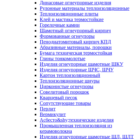
Динасовые огнеупорные изделия
Рулонные материалы теплоизоляционные
Тепло­изоляционные плиты
Клей и мастика термостойкие
Горелочные камни
Шамотный огнеупорный кирпич
Формованные огнеупоры
Пенодиатомитовый кирпич КПД
Абразивные материалы, порошки
Бумага техническая термостойкая
Глины тонкомолотые
Изделия огнеупорные шамотные ШКУ
Изделия огнеупорные ШЧС, ШЧУ
Картон теплоизоляционный
Теплоизоляционные шнуры
Цирконистые огнеупоры
Совелитовый порошок
Кварцевый песок
Сопутствующие товары
Перлит
Вермикулит
Асбесто&shy;технические изделия
Промышленная теплоизоляция из
керамоволокна
Изделия огнеупорные шамотные ШЛ, ШЛТ