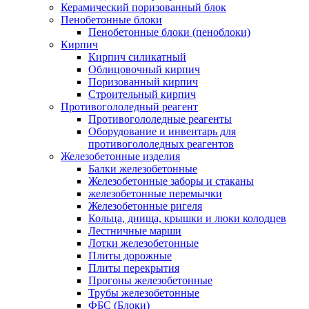
Керамический поризованный блок
Пенобетонные блоки
Пенобетонные блоки (пеноблоки)
Кирпич
Кирпич силикатный
Облицовочный кирпич
Поризованный кирпич
Строительный кирпич
Противогололедный реагент
Противогололедные реагенты
Оборудование и инвентарь для
противогололедных реагентов
Железобетонные изделия
Балки железобетонные
Железобетонные заборы и стаканы
железобетонные перемычки
Железобетонные ригеля
Кольца, днища, крышки и люки колодцев
Лестничные марши
Лотки железобетонные
Плиты дорожные
Плиты перекрытия
Прогоны железобетонные
Трубы железобетонные
ФБС (Блоки)