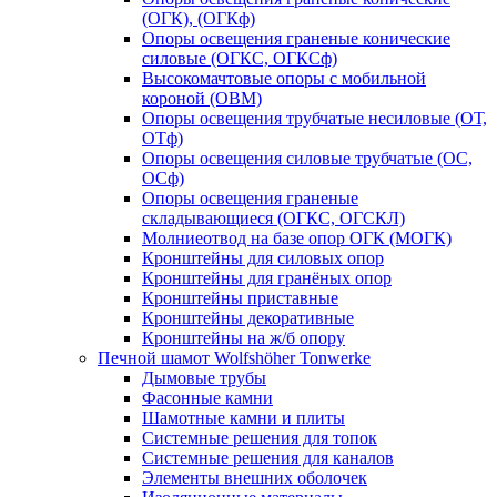
(ОГК), (ОГКф)
Опоры освещения граненые конические
силовые (ОГКС, ОГКСф)
Высокомачтовые опоры с мобильной
короной (ОВМ)
Опоры освещения трубчатые несиловые (ОТ,
ОТф)
Опоры освещения силовые трубчатые (ОС,
ОСф)
Опоры освещения граненые
складывающиеся (ОГКС, ОГСКЛ)
Молниеотвод на базе опор ОГК (МОГК)
Кронштейны для силовых опор
Кронштейны для гранёных опор
Кронштейны приставные
Кронштейны декоративные
Кронштейны на ж/б опору
Печной шамот Wolfshöher Tonwerke
Дымовые трубы
Фасонные камни
Шамотные камни и плиты
Системные решения для топок
Системные решения для каналов
Элементы внешних оболочек