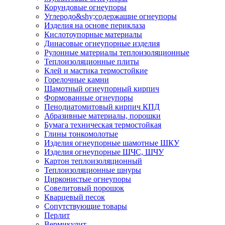
Корундовые огнеупоры
Углеродо&shy;содержащие огнеупоры
Изделия на основе периклаза
Кислотоупорные материалы
Динасовые огнеупорные изделия
Рулонные материалы теплоизоляционные
Тепло­изоляционные плиты
Клей и мастика термостойкие
Горелочные камни
Шамотный огнеупорный кирпич
Формованные огнеупоры
Пенодиатомитовый кирпич КПД
Абразивные материалы, порошки
Бумага техническая термостойкая
Глины тонкомолотые
Изделия огнеупорные шамотные ШКУ
Изделия огнеупорные ШЧС, ШЧУ
Картон теплоизоляционный
Теплоизоляционные шнуры
Цирконистые огнеупоры
Совелитовый порошок
Кварцевый песок
Сопутствующие товары
Перлит
Вермикулит