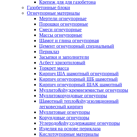
Крепеж для для газобетона
Газобетонные блоки
Огнеупорные материалы
Мертели огнеупорные
Порошки огнеупорные
Смеси огнеупорные
Массы огнеупорные
Шамот и глина огнеупорная
Цемент огнеупорный специальный
Периклаз
Засыпки и заполнители
Асбест хризотиловый
Торкрет масса
Кирпич ША шамотный огнеупорный
Кирпич огнеупорный ШБ шамотный
Кирпич огнеупорный ШАК шамотный
Муллито&shy;­кремнеземистые огнеупоры
Муллито­корундовые огнеупоры
Шамотный тепло&shy;изоляционный
легковесный кирпич
Муллитовые огнеупоры
Корундовые огнеупоры
Углеродо&shy;содержащие огнеупоры
Изделия на основе периклаза
Кислотоупорные материалы